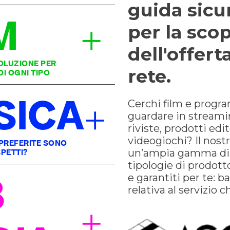
guida sicur
M
+
per la scop
dell'offerta
SOLUZIONE PER
rete.
I OGNI TIPO
SICA
Cerchi film e progra
+
guardare in streamin
riviste, prodotti edit
videogiochi? Il nost
 PREFERITE SONO
un’ampia gamma di s
PETTI?
tipologie di prodotto 
B
e garantiti per te: ba
relativa al servizio c
+