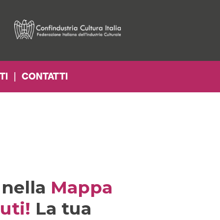
TI
|
CONTATTI
nella 
Mappa 
uti!
 La tua 